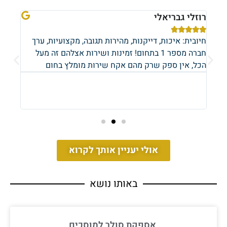
רוזלי גבריאלי
אופי








ך
חיובית: איכות, דייקנות, מהירות תגובה, מקצועיות, ערך
חיובי
חברה מספר 1 בתחום! זמינות ושירות אצלהם זה מעל
שירו
הכל, אין ספק שרק מהם אקח שירות מומלץ בחום
כיף 
חימום
מערכו
התקנ
אולי יעניין אותך לקרוא
באותו נושא
אספקת סולר למוסכים