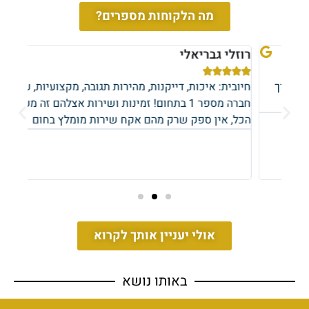
מה הלקוחות מספרים?
רוזלי גבריאלי
אופי








ך
חיובית: איכות, דייקנות, מהירות תגובה, מקצועיות, ערך
חיובי
חברה מספר 1 בתחום! זמינות ושירות אצלהם זה מעל
שירו
הכל, אין ספק שרק מהם אקח שירות מומלץ בחום
כיף 
חימום
מערכו
התקנ
אולי יעניין אותך לקרוא
באותו נושא