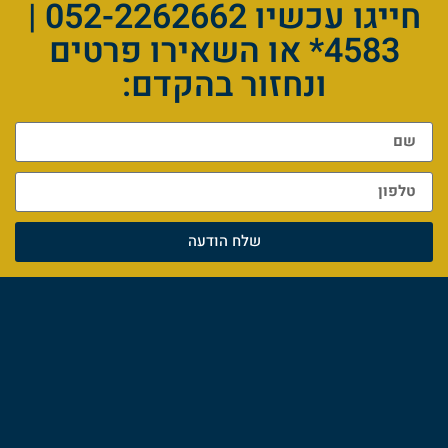
חייגו עכשיו 052-2262662 |
4583* או השאירו פרטים
ונחזור בהקדם:
שלח הודעה