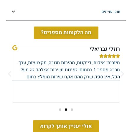
תוכן עניינים
מה הלקוחות מספרים?
רוזלי גבריאלי
אופי








ך
חיובית: איכות, דייקנות, מהירות תגובה, מקצועיות, ערך
חיובי
חברה מספר 1 בתחום! זמינות ושירות אצלהם זה מעל
שירו
הכל, אין ספק שרק מהם אקח שירות מומלץ בחום
כיף 
חימום
מערכו
התקנ
אולי יעניין אותך לקרוא