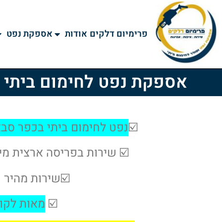
פרימיום דלקים
אודות
אספקת נפט
אספקת נפט לחימום ביתי 
☑️
נפט לחימום ביתי בכפר סב
☑️ שירות בפריסה ארצית מי
☑️שירות מהיר ו-100% אמינות עם ניסיו
☑️
מאות לקוח