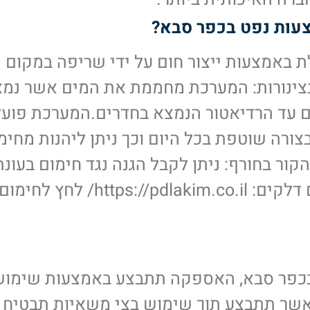
צעות נפט בכפר סבא?
אופיר כחלון
רועי
 באמצעות ייצור חום על ידי שריפה במקום










בצינורות: המערכת מחממת את המים אשר נמ
חיובית: איכות,
חיובית: א
דייקנות, מהירות
דייקנות, 
ים עד הרדיאטור הנמצא בחדרים.המערכת פוע
תגובה, מקצועיות, ערך
תגובה, מק
שירות ברמה הכי
שירות מע
ורה שוטפת בכל היום וכך ניתן ליהנות מחימ
גבוהה שיש, מחירים
נקייה, מח
ור בחורף: ניתן לקבל הגנה נגד חימום בעונת
הוגנים, ממש כיף
מומלץ מא
לעבוד איתם!
החורף הקרה. לעמוד הראשי של פרימיום דלקים: ://pdlakim.co.il
שירותים: תחזוקה של
מערכות חימום, אוורור
ומיזוג אוויר, תיקון
תרמוסטט, תחזוקת
מערכות חימום,
כפר סבא, האספקה תתבצע באמצעות שימוש
התקנה של מערכות
מיזוג אוויר, התקנת
שר תתבצע תוך שימוש בצי משאיות תבטיח כ